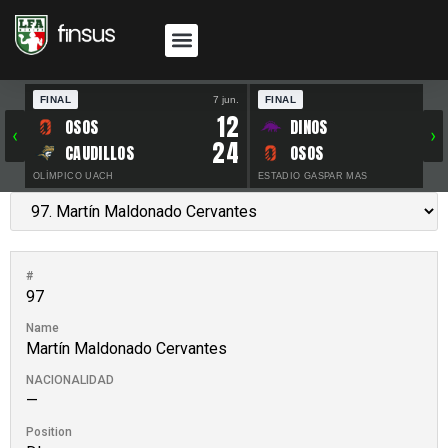
FINAL
7 jun.
FINAL
30 
12
OSOS
DINOS
‹
›
24
CAUDILLOS
OSOS
OLÍMPICO UACH
ESTADIO GASPAR MAS
#
97
Name
Martín Maldonado Cervantes
NACIONALIDAD
—
Position