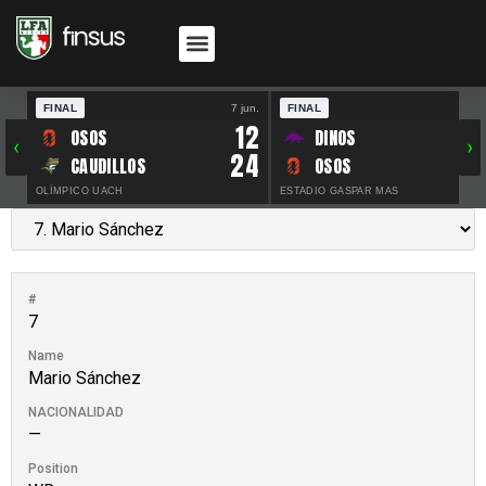
FINAL
7 jun.
FINAL
30 
12
OSOS
DINOS
‹
›
24
CAUDILLOS
OSOS
OLÍMPICO UACH
ESTADIO GASPAR MAS
#
7
Name
Mario Sánchez
NACIONALIDAD
—
Position