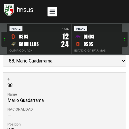
FINAL
7 jun.
FINAL
30 
12
OSOS
DINOS
‹
›
24
CAUDILLOS
OSOS
OLÍMPICO UACH
ESTADIO GASPAR MAS
#
88
Name
Mario Guadarrama
NACIONALIDAD
—
Position