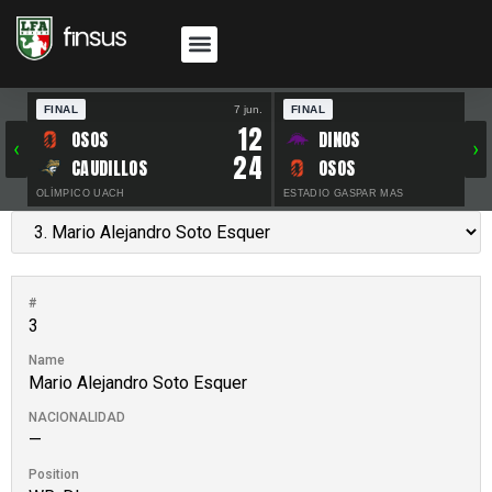
FINAL
7 jun.
FINAL
30 
12
OSOS
DINOS
‹
›
24
CAUDILLOS
OSOS
OLÍMPICO UACH
ESTADIO GASPAR MAS
#
3
Name
Mario Alejandro Soto Esquer
NACIONALIDAD
—
Position