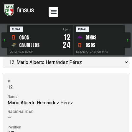
FINAL
7 jun.
FINAL
30 
12
OSOS
DINOS
‹
›
24
CAUDILLOS
OSOS
OLÍMPICO UACH
ESTADIO GASPAR MAS
#
12
Name
Mario Alberto Hernández Pérez
NACIONALIDAD
—
Position