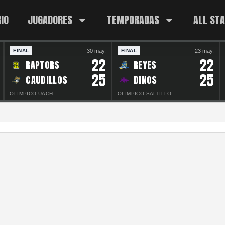
IO
JUGADORES
TEMPORADAS
ALL ST
30 may.
23 may.
FINAL
FINAL
22
22
RAPTORS
REYES
25
25
CAUDILLOS
DINOS
OLIMPICO UACH
OLIMPICO SALTILLO