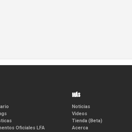
MÁS
ario
Noticias
ngs
Videos
sticas
Tienda (Beta)
entos Oficiales LFA
Acerca