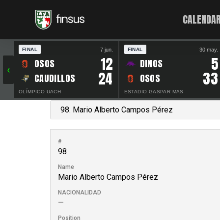
CALENDAR
7 jun.
30 may.
FINAL
FINAL
12
5
OSOS
DINOS
‹
24
33
CAUDILLOS
OSOS
OLÍMPICO UACH
ESTADIO GASPAR MAS
#
98
Name
Mario Alberto Campos Pérez
NACIONALIDAD
—
Position