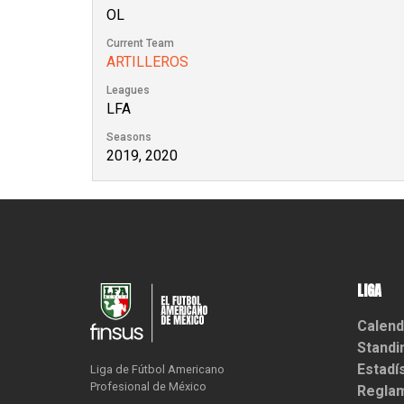
OL
Current Team
ARTILLEROS
Leagues
LFA
Seasons
2019, 2020
LIGA
Calend
Standi
Estadí
Liga de Fútbol Americano

Profesional de México
Reglam