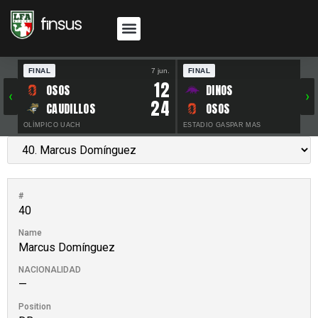
FINAL
7 jun.
FINAL
30 
12
OSOS
DINOS
‹
›
24
CAUDILLOS
OSOS
OLÍMPICO UACH
ESTADIO GASPAR MAS
#
40
Name
Marcus Domínguez
NACIONALIDAD
—
Position