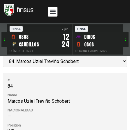
FINAL
7 jun.
FINAL
30 
12
OSOS
DINOS
‹
›
24
CAUDILLOS
OSOS
OLÍMPICO UACH
ESTADIO GASPAR MAS
#
84
Name
Marcos Uziel Treviño Schobert
NACIONALIDAD
—
Position