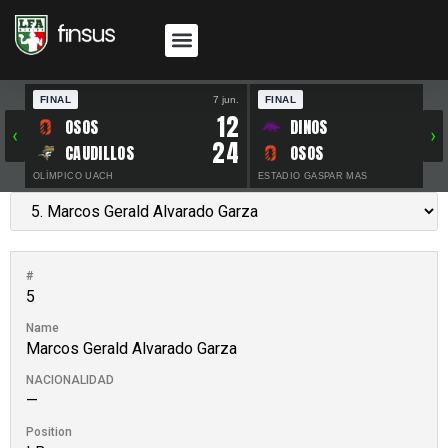
FINAL
7 jun.
FINAL
30 
12
OSOS
DINOS
‹
›
24
CAUDILLOS
OSOS
OLÍMPICO UACH
ESTADIO GASPAR MAS
#
5
Name
Marcos Gerald Alvarado Garza
NACIONALIDAD
—
Position