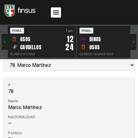
FINAL
7 jun.
FINAL
30 
12
OSOS
DINOS
‹
›
24
CAUDILLOS
OSOS
OLÍMPICO UACH
ESTADIO GASPAR MAS
#
78
Name
Marco Martínez
NACIONALIDAD
—
Position