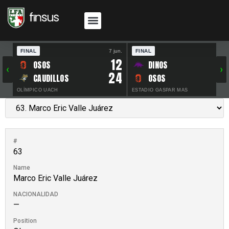
FINAL
7 jun.
FINAL
30 
12
OSOS
DINOS
‹
›
24
CAUDILLOS
OSOS
OLÍMPICO UACH
ESTADIO GASPAR MAS
#
63
Name
Marco Eric Valle Juárez
NACIONALIDAD
—
Position