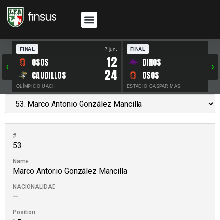
FINAL
7 jun.
FINAL
30 
12
OSOS
DINOS
‹
›
24
CAUDILLOS
OSOS
OLÍMPICO UACH
ESTADIO GASPAR MAS
#
53
Name
Marco Antonio González Mancilla
NACIONALIDAD
—
Position