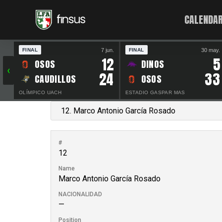
CALENDAR
7 jun.
30 may.
FINAL
FINAL
12
5
OSOS
DINOS
‹
24
33
CAUDILLOS
OSOS
OLÍMPICO UACH
ESTADIO GASPAR MAS
#
12
Name
Marco Antonio García Rosado
NACIONALIDAD
—
Position