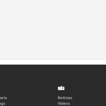
MÁS
ario
Noticias
ngs
Videos