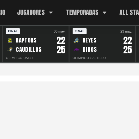
IO
JUGADORES
TEMPORADAS
ALL ST
30 may.
23 may.
FINAL
FINAL
22
22
RAPTORS
REYES
25
25
CAUDILLOS
DINOS
OLIMPICO UACH
OLIMPICO SALTILLO