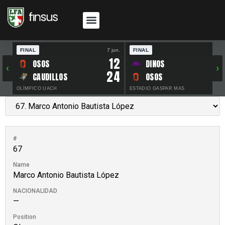
FINAL
7 jun.
FINAL
30 
12
OSOS
DINOS
‹
›
24
CAUDILLOS
OSOS
OLÍMPICO UACH
ESTADIO GASPAR MAS
#
67
Name
Marco Antonio Bautista López
NACIONALIDAD
—
Position