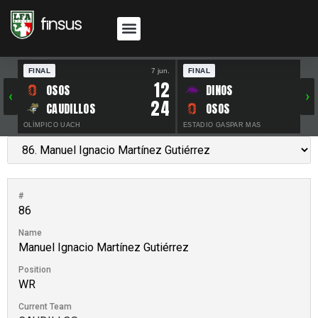
FINAL
7 jun.
FINAL
30 
12
OSOS
DINOS
‹
›
24
CAUDILLOS
OSOS
OLÍMPICO UACH
ESTADIO GASPAR MAS
#
86
Name
Manuel Ignacio Martínez Gutiérrez
Position
WR
Current Team