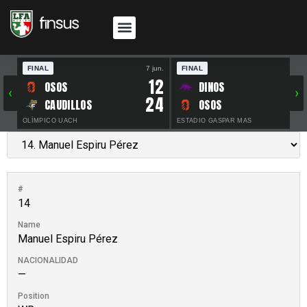
FINAL
7 jun.
FINAL
30 
12
OSOS
DINOS
‹
›
24
CAUDILLOS
OSOS
OLÍMPICO UACH
ESTADIO GASPAR MAS
#
14
Name
Manuel Espiru Pérez
NACIONALIDAD
—
Position