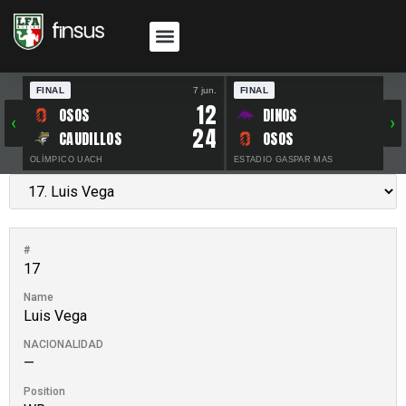
FINAL
7 jun.
FINAL
30 
12
OSOS
DINOS
‹
›
24
CAUDILLOS
OSOS
OLÍMPICO UACH
ESTADIO GASPAR MAS
#
17
Name
Luis Vega
NACIONALIDAD
—
Position