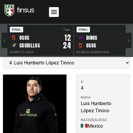
FINAL
7 jun.
FINAL
30 
12
OSOS
DINOS
‹
›
24
CAUDILLOS
OSOS
OLÍMPICO UACH
ESTADIO GASPAR MAS
#
4
Name
Luis Humberto
López Tinoco
NACIONALIDAD
Mexico