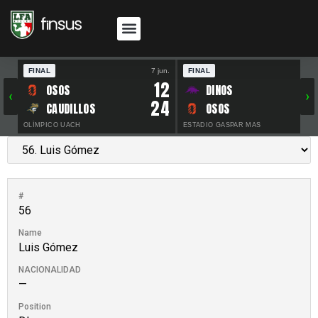
FINAL
7 jun.
FINAL
30 
12
OSOS
DINOS
‹
›
24
CAUDILLOS
OSOS
OLÍMPICO UACH
ESTADIO GASPAR MAS
#
56
Name
Luis Gómez
NACIONALIDAD
—
Position