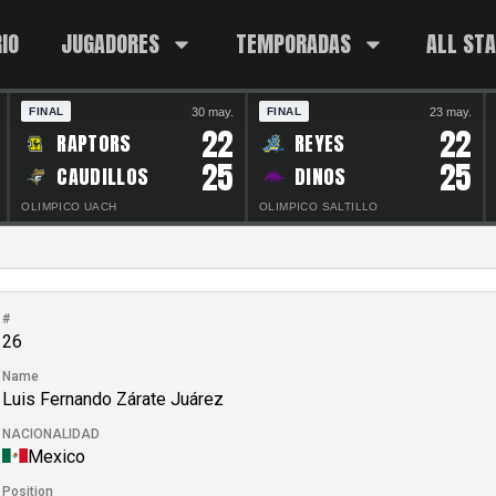
IO
JUGADORES
TEMPORADAS
ALL ST
30 may.
23 may.
FINAL
FINAL
22
22
RAPTORS
REYES
25
25
CAUDILLOS
DINOS
OLIMPICO UACH
OLIMPICO SALTILLO
#
26
Name
Luis Fernando Zárate Juárez
NACIONALIDAD
Mexico
Position