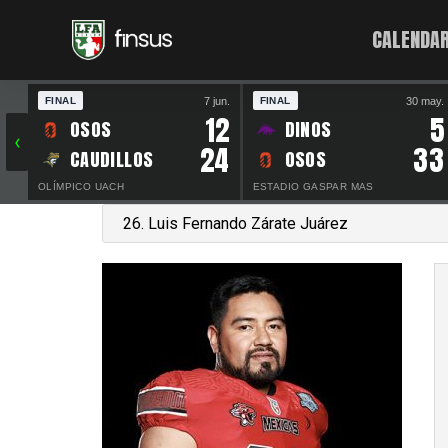
CALENDAR
7 jun.
30 may.
FINAL
FINAL
12
5
OSOS
DINOS
‹
24
33
CAUDILLOS
OSOS
OLÍMPICO UACH
ESTADIO GASPAR MAS