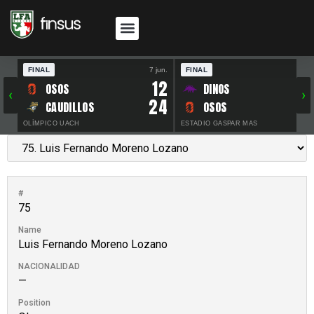
FINAL
7 jun.
FINAL
30 
12
OSOS
DINOS
‹
›
24
CAUDILLOS
OSOS
OLÍMPICO UACH
ESTADIO GASPAR MAS
#
75
Name
Luis Fernando Moreno Lozano
NACIONALIDAD
—
Position