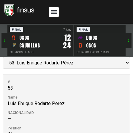
FINAL
7 jun.
FINAL
30 
12
OSOS
DINOS
‹
›
24
CAUDILLOS
OSOS
OLÍMPICO UACH
ESTADIO GASPAR MAS
#
53
Name
Luis Enrique Rodarte Pérez
NACIONALIDAD
—
Position