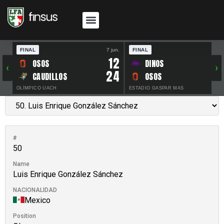
FINAL
7 jun.
FINAL
30 
12
OSOS
DINOS
‹
›
24
CAUDILLOS
OSOS
OLÍMPICO UACH
ESTADIO GASPAR MAS
#
50
Name
Luis Enrique González Sánchez
NACIONALIDAD
Mexico
Position