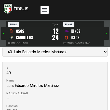
FINAL
7 jun.
FINAL
30 
12
OSOS
DINOS
‹
›
24
CAUDILLOS
OSOS
OLÍMPICO UACH
ESTADIO GASPAR MAS
#
40
Name
Luis Eduardo Mireles Martínez
NACIONALIDAD
—
Position