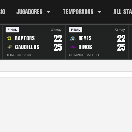
IO
JUGADORES
TEMPORADAS
ALL ST
30 may.
23 may.
FINAL
FINAL
22
22
RAPTORS
REYES
25
25
CAUDILLOS
DINOS
OLIMPICO UACH
OLIMPICO SALTILLO