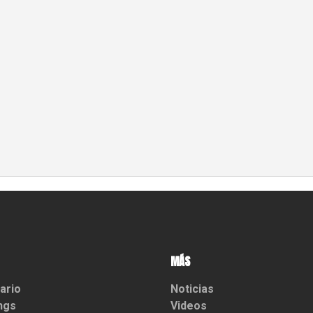
MÁS
ario
Noticias
ngs
Videos