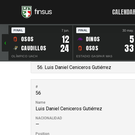
CALENDAR
7 jun.
30 may.
FINAL
FINAL
12
5
OSOS
DINOS
‹
24
33
CAUDILLOS
OSOS
OLÍMPICO UACH
ESTADIO GASPAR MAS
#
56
Name
Luis Daniel Ceniceros Gutiérrez
NACIONALIDAD
—
Position