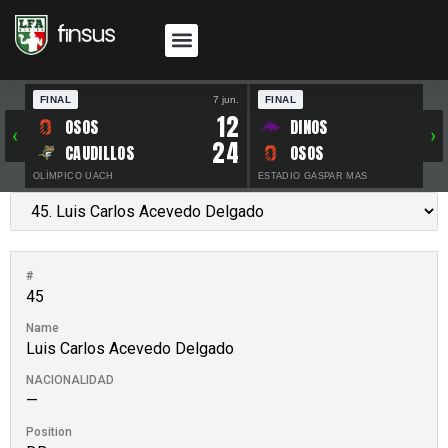
FINAL
7 jun.
FINAL
30 
12
OSOS
DINOS
‹
›
24
CAUDILLOS
OSOS
OLÍMPICO UACH
ESTADIO GASPAR MAS
#
45
Name
Luis Carlos Acevedo Delgado
NACIONALIDAD
—
Position