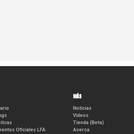
MÁS
ario
Noticias
ngs
Videos
sticas
Tienda (Beta)
entos Oficiales LFA
Acerca