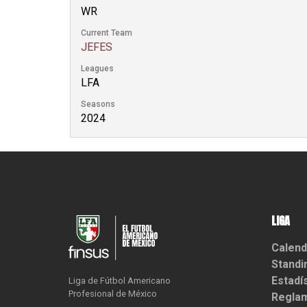
WR
Current Team
JEFES
Leagues
LFA
Seasons
2024
LIGA
Calend
Standi
Estadí
Liga de Fútbol Americano

Profesional de México
Reglam