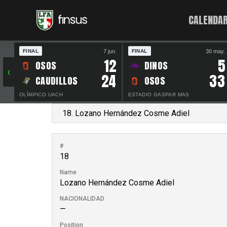
CALENDAR
7 jun.
30 may.
FINAL
FINAL
12
5
OSOS
DINOS
‹
24
33
CAUDILLOS
OSOS
OLÍMPICO UACH
ESTADIO GASPAR MAS
#
18
Name
Lozano Hernández Cosme Adiel
NACIONALIDAD
—
Position