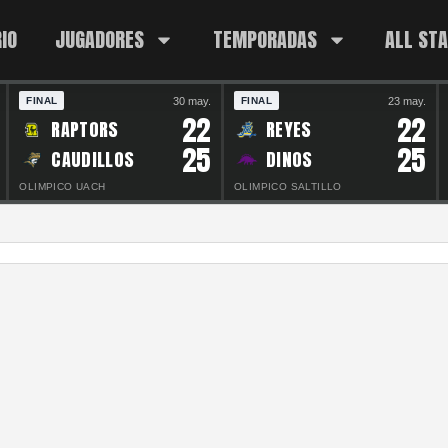
IO
JUGADORES
TEMPORADAS
ALL ST
30 may.
23 may.
FINAL
FINAL
22
22
RAPTORS
REYES
25
25
CAUDILLOS
DINOS
OLIMPICO UACH
OLIMPICO SALTILLO