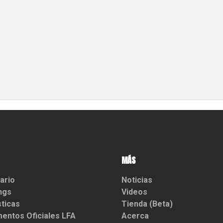
MÁS
ario
Noticias
ngs
Videos
sticas
Tienda (Beta)
entos Oficiales LFA
Acerca