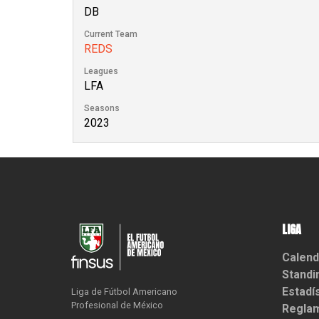
DB
Current Team
REDS
Leagues
LFA
Seasons
2023
LIGA
Calend
Standi
Estadí
Liga de Fútbol Americano

Profesional de México
Reglam