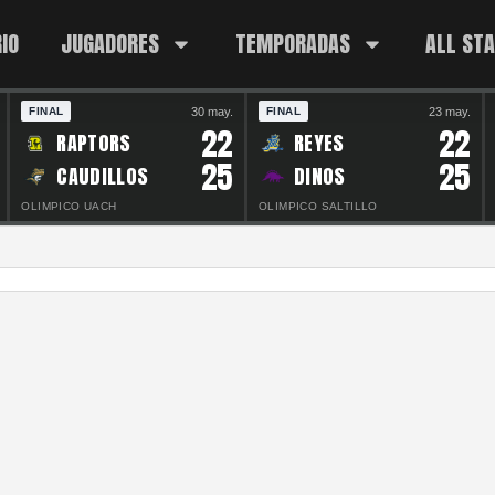
IO
JUGADORES
TEMPORADAS
ALL ST
30 may.
23 may.
FINAL
FINAL
22
22
RAPTORS
REYES
25
25
CAUDILLOS
DINOS
OLIMPICO UACH
OLIMPICO SALTILLO