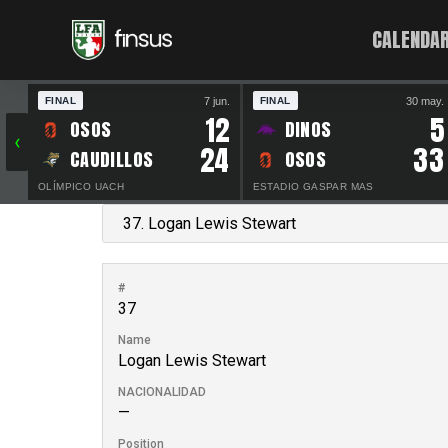
CALENDAR
7 jun.
30 may.
FINAL
FINAL
12
5
OSOS
DINOS
‹
24
33
CAUDILLOS
OSOS
OLÍMPICO UACH
ESTADIO GASPAR MAS
#
37
Name
Logan Lewis Stewart
NACIONALIDAD
—
Position