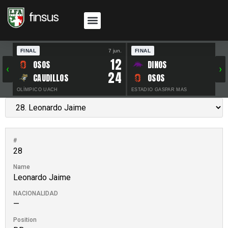
FINAL
7 jun.
FINAL
30 
12
OSOS
DINOS
‹
›
24
CAUDILLOS
OSOS
OLÍMPICO UACH
ESTADIO GASPAR MAS
#
28
Name
Leonardo Jaime
NACIONALIDAD
—
Position