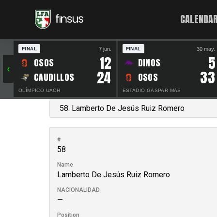
CALENDAR
7 jun.
30 may.
FINAL
FINAL
12
5
OSOS
DINOS
‹
24
33
CAUDILLOS
OSOS
OLÍMPICO UACH
ESTADIO GASPAR MAS
#
58
Name
Lamberto De Jesús Ruiz Romero
NACIONALIDAD
—
Position