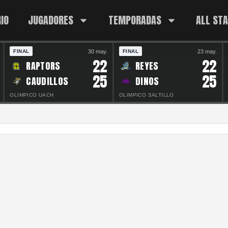
IO
JUGADORES
TEMPORADAS
ALL ST
30 may.
23 may.
FINAL
FINAL
22
22
RAPTORS
REYES
25
25
CAUDILLOS
DINOS
OLIMPICO UACH
OLIMPICO SALTILLO