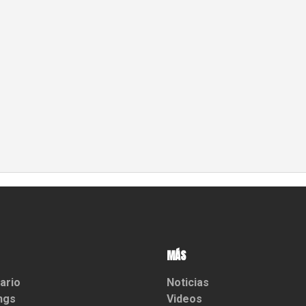
MÁS
ario
Noticias
ngs
Videos