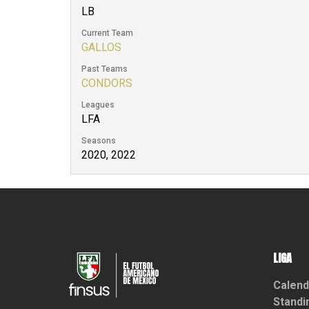
LB
Current Team
GALLOS
Past Teams
CONDORS
Leagues
LFA
Seasons
2020, 2022
LIGA
Calend
Standi