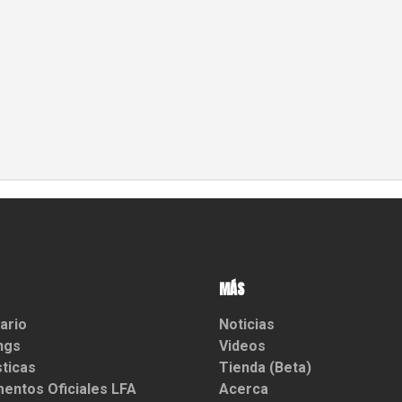
MÁS
ario
Noticias
ngs
Videos
sticas
Tienda (Beta)
entos Oficiales LFA
Acerca