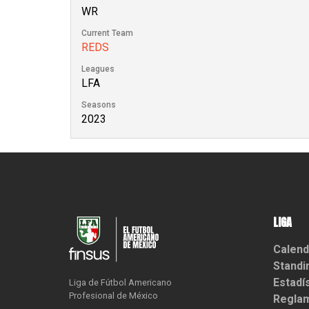
WR
Current Team
REDS
Leagues
LFA
Seasons
2023
LIGA
Calend
Standi
Estadí
Liga de Fútbol Americano

Profesional de México
Reglam