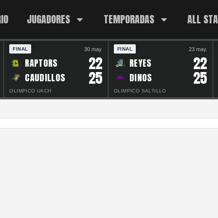
IO
JUGADORES
TEMPORADAS
ALL ST
30 may.
23 may.
FINAL
FINAL
22
22
RAPTORS
REYES
25
25
CAUDILLOS
DINOS
OLIMPICO UACH
OLIMPICO SALTILLO