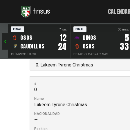
CALENDAR
7 jun.
30 may.
FINAL
FINAL
12
5
OSOS
DINOS
‹
24
33
CAUDILLOS
OSOS
OLÍMPICO UACH
ESTADIO GASPAR MAS
#
0
Name
Lakeem Tyrone Christmas
NACIONALIDAD
—
Position