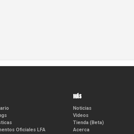
MÁS
ario
Noticias
ngs
Videos
sticas
Tienda (Beta)
entos Oficiales LFA
Acerca