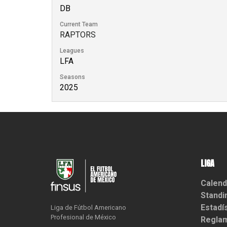
DB
Current Team
RAPTORS
Leagues
LFA
Seasons
2025
LIGA
Calend
Standi
Estadí
Liga de Fútbol Americano

Profesional de México
Reglam