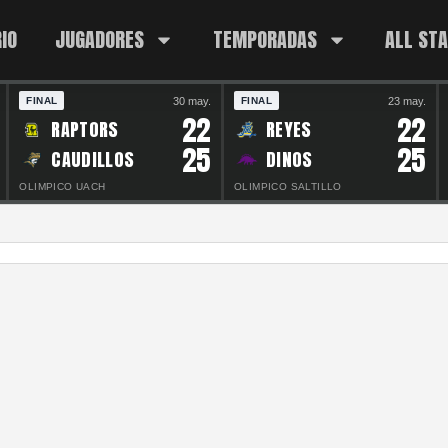
IO
JUGADORES
TEMPORADAS
ALL ST
30 may.
23 may.
FINAL
FINAL
22
22
RAPTORS
REYES
25
25
CAUDILLOS
DINOS
OLIMPICO UACH
OLIMPICO SALTILLO