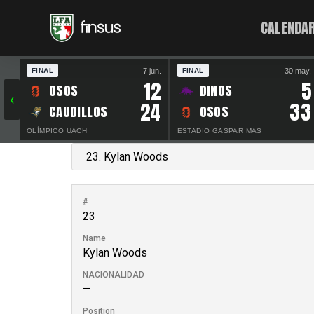
CALENDAR
7 jun.
30 may.
FINAL
FINAL
12
5
OSOS
DINOS
‹
24
33
CAUDILLOS
OSOS
OLÍMPICO UACH
ESTADIO GASPAR MAS
#
23
Name
Kylan Woods
NACIONALIDAD
—
Position