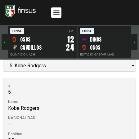
FINAL
7 jun.
FINAL
30 
12
OSOS
DINOS
‹
›
24
CAUDILLOS
OSOS
OLÍMPICO UACH
ESTADIO GASPAR MAS
#
5
Name
Kobe Rodgers
NACIONALIDAD
—
Position