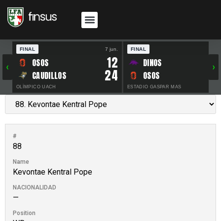
FINAL
7 jun.
FINAL
30 
12
OSOS
DINOS
‹
›
24
CAUDILLOS
OSOS
OLÍMPICO UACH
ESTADIO GASPAR MAS
#
88
Name
Kevontae Kentral Pope
NACIONALIDAD
—
Position