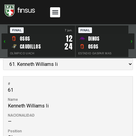
FINAL
7 jun.
FINAL
30 
12
OSOS
DINOS
‹
›
24
CAUDILLOS
OSOS
OLÍMPICO UACH
ESTADIO GASPAR MAS
#
61
Name
Kenneth Williams Ii
NACIONALIDAD
—
Position