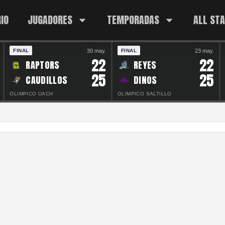
IO
JUGADORES
TEMPORADAS
ALL ST
30 may.
23 may.
FINAL
FINAL
22
22
RAPTORS
REYES
25
25
CAUDILLOS
DINOS
OLIMPICO UACH
OLIMPICO SALTILLO