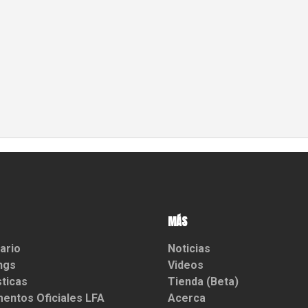
MÁS
ario
Noticias
ngs
Videos
sticas
Tienda (Beta)
entos Oficiales LFA
Acerca