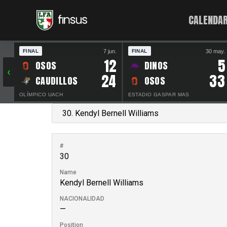
CALENDAR
7 jun.
30 may.
FINAL
FINAL
12
5
OSOS
DINOS
‹
24
33
CAUDILLOS
OSOS
OLÍMPICO UACH
ESTADIO GASPAR MAS
#
30
Name
Kendyl Bernell Williams
NACIONALIDAD
—
Position