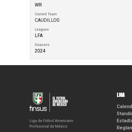
WR
Current Team
CAUDILLOS
Leagues
LFA
Seasons
2024
LIGA
Calend
Standi
Estadí
Liga de Fútbol Americano

Profesional de México
Reglam