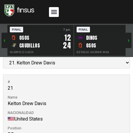
FINAL
7 jun.
FINAL
30 
12
OSOS
DINOS
‹
›
24
CAUDILLOS
OSOS
OLÍMPICO UACH
ESTADIO GASPAR MAS
#
21
Name
Kelton Drew Davis
NACIONALIDAD
United States
Position