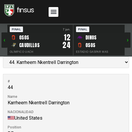
FINAL
7 jun.
FINAL
30 
12
OSOS
DINOS
‹
›
24
CAUDILLOS
OSOS
OLÍMPICO UACH
ESTADIO GASPAR MAS
#
44
Name
Karrheem Nkentrell Darrington
NACIONALIDAD
United States
Position