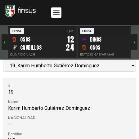
FINAL
7 jun.
FINAL
30 
12
OSOS
DINOS
‹
›
24
CAUDILLOS
OSOS
OLÍMPICO UACH
ESTADIO GASPAR MAS
#
19
Name
Karim Humberto Gutiérrez Domínguez
NACIONALIDAD
—
Position