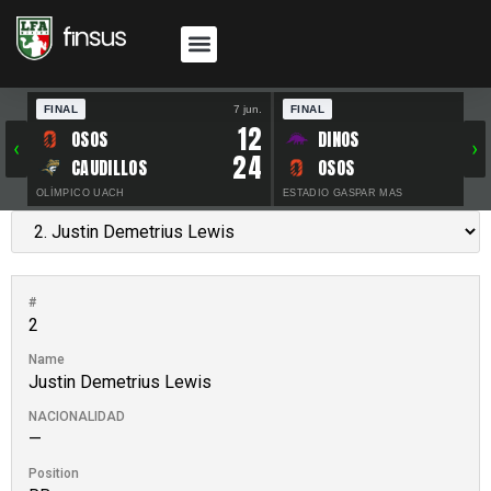
FINAL
7 jun.
FINAL
30 
12
OSOS
DINOS
‹
›
24
CAUDILLOS
OSOS
OLÍMPICO UACH
ESTADIO GASPAR MAS
#
2
Name
Justin Demetrius Lewis
NACIONALIDAD
—
Position