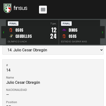
FINAL
7 jun.
FINAL
30 
12
OSOS
DINOS
‹
›
24
CAUDILLOS
OSOS
OLÍMPICO UACH
ESTADIO GASPAR MAS
#
14
Name
Julio Cesar Obregón
NACIONALIDAD
—
Position