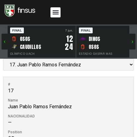
FINAL
7 jun.
FINAL
30 
12
OSOS
DINOS
‹
›
24
CAUDILLOS
OSOS
OLÍMPICO UACH
ESTADIO GASPAR MAS
#
17
Name
Juan Pablo Ramos Fernández
NACIONALIDAD
—
Position