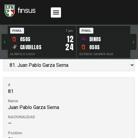
FINAL
7 jun.
FINAL
30 
12
OSOS
DINOS
‹
›
24
CAUDILLOS
OSOS
OLÍMPICO UACH
ESTADIO GASPAR MAS
#
81
Name
Juan Pablo Garza Serna
NACIONALIDAD
—
Position