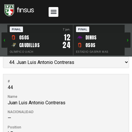
FINAL
7 jun.
FINAL
30 
12
OSOS
DINOS
‹
›
24
CAUDILLOS
OSOS
OLÍMPICO UACH
ESTADIO GASPAR MAS
#
44
Name
Juan Luis Antonio Contreras
NACIONALIDAD
—
Position