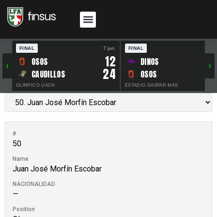
FINAL
7 jun.
FINAL
30 
12
OSOS
DINOS
‹
›
24
CAUDILLOS
OSOS
OLÍMPICO UACH
ESTADIO GASPAR MAS
#
50
Name
Juan José Morfín Escobar
NACIONALIDAD
—
Position