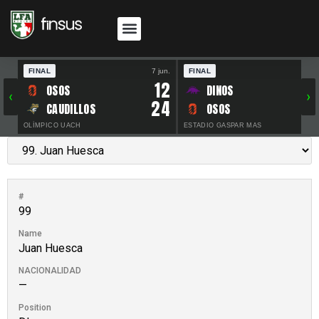
FINAL
7 jun.
FINAL
30 
12
OSOS
DINOS
‹
›
24
CAUDILLOS
OSOS
OLÍMPICO UACH
ESTADIO GASPAR MAS
#
99
Name
Juan Huesca
NACIONALIDAD
—
Position