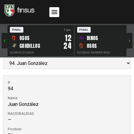
FINAL
7 jun.
FINAL
30 
12
OSOS
DINOS
‹
›
24
CAUDILLOS
OSOS
OLÍMPICO UACH
ESTADIO GASPAR MAS
#
94
Name
Juan González
NACIONALIDAD
—
Position