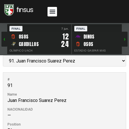
FINAL
7 jun.
FINAL
30 
12
OSOS
DINOS
‹
›
24
CAUDILLOS
OSOS
OLÍMPICO UACH
ESTADIO GASPAR MAS
#
91
Name
Juan Francisco Suarez Perez
NACIONALIDAD
—
Position