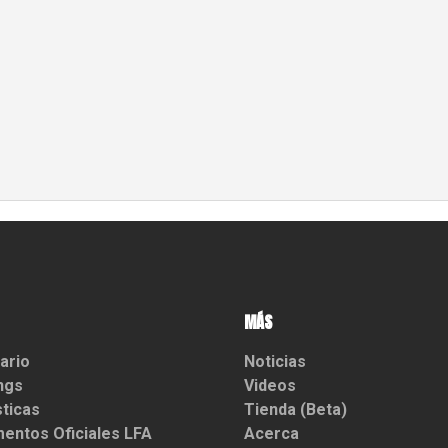
MÁS
ario
Noticias
ngs
Videos
sticas
Tienda (Beta)
entos Oficiales LFA
Acerca