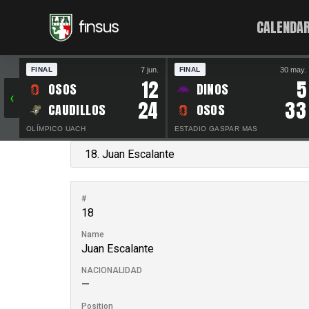
CALENDAR
7 jun.
30 may.
FINAL
FINAL
12
5
OSOS
DINOS
‹
24
33
CAUDILLOS
OSOS
OLÍMPICO UACH
ESTADIO GASPAR MAS
#
18
Name
Juan Escalante
NACIONALIDAD
—
Position