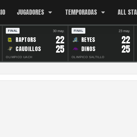
IO
JUGADORES
TEMPORADAS
ALL ST
30 may.
23 may.
FINAL
FINAL
22
22
RAPTORS
REYES
25
25
CAUDILLOS
DINOS
OLIMPICO UACH
OLIMPICO SALTILLO