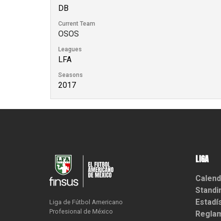
DB
Current Team
OSOS
Leagues
LFA
Seasons
2017
LIGA
Calend
Standi
Estadí
Liga de Fútbol Americano

Profesional de México
Reglam