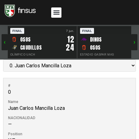
FINAL
7 jun.
FINAL
30 
12
OSOS
DINOS
‹
›
24
CAUDILLOS
OSOS
OLÍMPICO UACH
ESTADIO GASPAR MAS
#
0
Name
Juan Carlos Mancilla Loza
NACIONALIDAD
—
Position